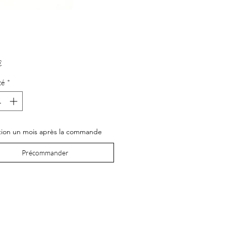
Prix
€
té
*
tion un mois après la commande
Précommander