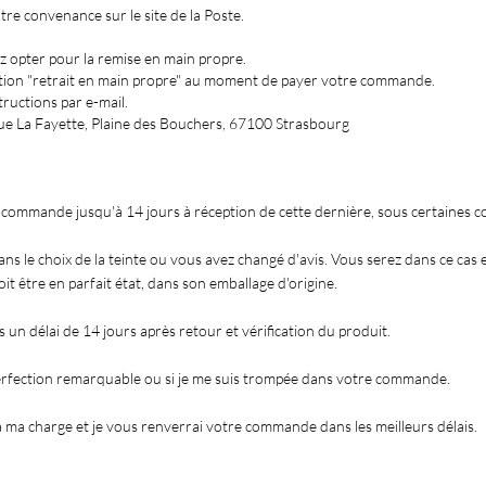
re convenance sur le site de la Poste.
 opter pour la remise en main propre.
'option "retrait en main propre" au moment de payer votre commande.
tructions par e-mail.
 rue La Fayette, Plaine des Bouchers, 67100 Strasbourg
ommande jusqu'à 14 jours à réception de cette dernière, sous certaines co
ns le choix de la teinte ou vous avez changé d'avis. Vous serez dans ce cas
doit être en parfait état, dans son emballage d'origine.
un délai de 14 jours après retour et vérification du produit.
mperfection remarquable ou si je me suis trompée dans votre commande.
à ma charge et je vous renverrai v
otre commande dans les meilleurs délais.